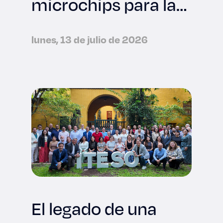
microchips para la
industria
tecnológica
lunes, 13 de julio de 2026
internacional
El legado de una