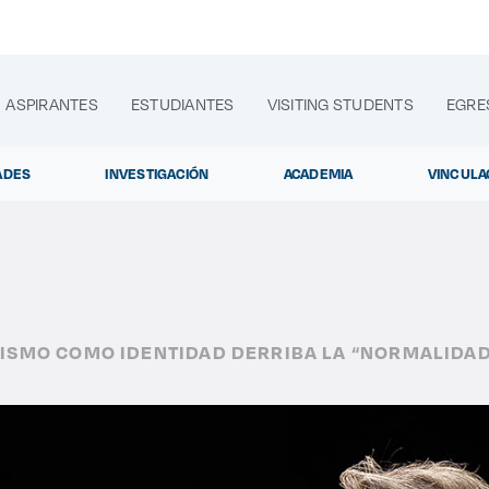
ASPIRANTES
ESTUDIANTES
VISITING STUDENTS
EGRE
ADES
INVESTIGACIÓN
ACADEMIA
VINCULA
lora sitios web, programas académicos, actividades y noti
ISMO COMO IDENTIDAD DERRIBA LA “NORMALIDAD
Diplomados y C
|