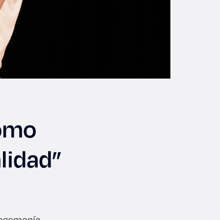
como
lidad”
hegemonía