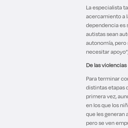
La especialista 
acercamiento a l
dependencia es s
autistas sean au
autonomía, pero 
necesitar apoyo”,
De las violencia
Para terminar con
distintas etapas 
primera vez, aun
en los que los n
que les generan a
pero se ven empu