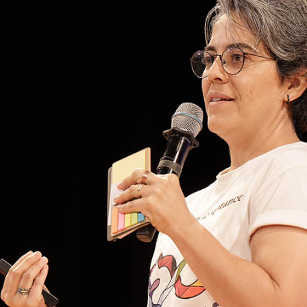
es de interés
Lo más buscado
antes
Carreras
Derecho
aciones
Prepa ITESO
E
Becas
ho
Sustentabilidad