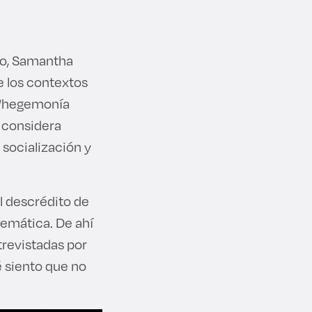
do, Samantha
e los contextos
a “hegemonía
 considera
 socialización y
l descrédito de
temática. De ahí
trevistadas por
é siento que no