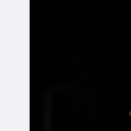
Enlac
Aspir
Becas
Gradu
CRUC
Derec