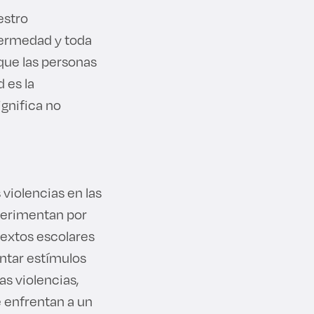
estro
fermedad y toda
que las personas
 es la
gnifica no
 violencias en las
xperimentan por
textos escolares
entar estímulos
as violencias,
e enfrentan a un