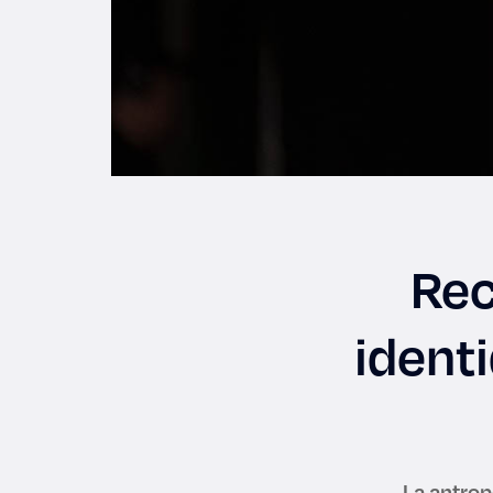
Rec
ident
La antro