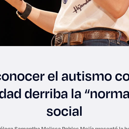
onocer el autismo 
idad derriba la “norma
social
póloga Samantha Melissa Robles Mejía presentó la 